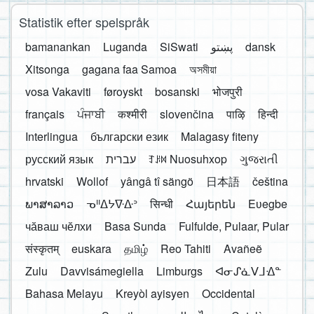
Statistik efter spelspråk
bamanankan
Luganda
SiSwati
پښتو
dansk
Xitsonga
gagana faa Samoa
অসমীয়া
vosa Vakaviti
føroyskt
bosanski
भोजपुरी
français
ਪੰਜਾਬੀ
कश्मीरी
slovenčina
पाऴि
हिन्दी
Interlingua
български език
Malagasy fiteny
русский язык
עברית
ꆈꌠ꒿ Nuosuhxop
ગુજરાતી
hrvatski
Wollof
yângâ tî sängö
日本語
čeština
ພາສາລາວ
ᓀᐦᐃᔭᐍᐏᐣ
सिन्धी
Հայերեն
Eʋegbe
чӑваш чӗлхи
Basa Sunda
Fulfulde, Pulaar, Pular
संस्कृतम्
euskara
தமிழ்
Reo Tahiti
Avañeẽ
Zulu
Davvisámegiella
Limburgs
ᐊᓂᔑᓈᐯᒧᐎᓐ
Bahasa Melayu
Kreyòl ayisyen
Occidental