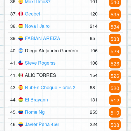
36.
MexiTime87
101
540
37.
Geebet
120
535
38.
Nova I Jairo
214
534
39.
FABIAN AREIZA
65
533
40.
Diego Alejandro Guerrero
106
529
41.
Steve Rogerss
108
526
41.
ALIC TORRES
154
526
43.
RubEn Choque Flores 2
68
520
44.
El Brayann
131
512
45.
RomelNg
253
510
46.
Javier Peña 456
224
508