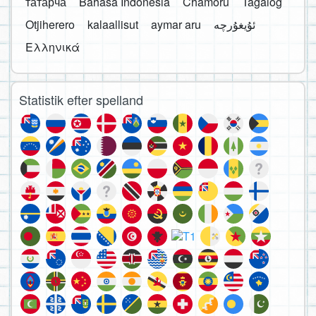
татарча
Bahasa Indonesia
Chamoru
Tagalog
Otjiherero
kalaallisut
aymar aru
Ελληνικά
Statistik efter spelland