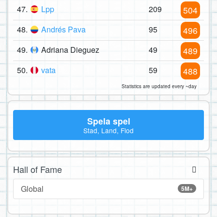
47.
Lpp
209
504
48.
Andrés Pava
95
496
49.
Adriana Dieguez
49
489
50.
vata
59
488
Statistics are updated every ~day
Spela spel
Stad, Land, Flod
Hall of Fame
Global
5M+