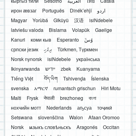
кыргыз тили
Sesotho
العربية
ไทย
Català
ирон æвзаг
Português
Dinékʼehǰí
اردو
Magyar
Yorùbá
Gĩkũyũ
汉语
isiNdebele
latviešu valoda
Bislama
Volapük
Gaeilge
Kanuri
коми кыв
Esperanto
َوُسَ
српски језик
ދިވެހި
Türkmen, Түркмен
Norsk nynorsk
isiNdebele
українська
Ikinyarwanda
ייִדיש
zbek
Kuanyama
Tiếng Việt
བོད་ཡིག
Tshivenḓa
Íslenska
svenska
አማርኛ
rumantsch grischun
Hiri Motu
Malti
Frysk
नेपाली
brezhoneg
বাংলা
нохчийн мотт
Nederlands
аҧсуа
тоҷикӣ
Setswana
slovenščina
Walon
Afaan Oromoo
Norsk
ѩзыкъ словѣньскъ
Aragonés
Occitan