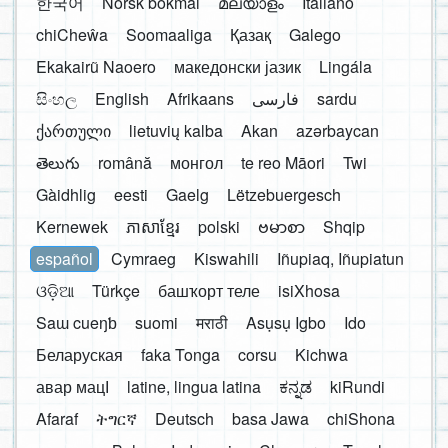
한국어
Norsk bokmål
മലയാളം
Italiano
chiCheŵa
Soomaaliga
Қазақ
Galego
Ekakairũ Naoero
македонски јазик
Lingála
සිංහල
English
Afrikaans
فارسی
sardu
ქართული
lietuvių kalba
Akan
azərbaycan
తెలుగు
română
монгол
te reo Māori
Twi
Gàidhlig
eesti
Gaelg
Lëtzebuergesch
Kernewek
ភាសាខ្មែរ
polski
ဗမာစာ
Shqip
español
Cymraeg
Kiswahili
Iñupiaq, Iñupiatun
ଓଡ଼ିଆ
Türkçe
башҡорт теле
isiXhosa
Saɯ cueŋƅ
suomi
मराठी
Asụsụ Igbo
Ido
Беларуская
faka Tonga
corsu
Kichwa
авар мацӀ
latine, lingua latina
ಕನ್ನಡ
kiRundi
Afaraf
ትግርኛ
Deutsch
basa Jawa
chiShona