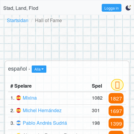
Stad, Land, Flod
Logga in
Startsidan
Hall of Fame
español -
Alla
# Spelare
Spel
1.
Mixina
1082
1827
2.
Michel Hernández
301
1697
3.
Pablo Andrés Sudriá
198
1399