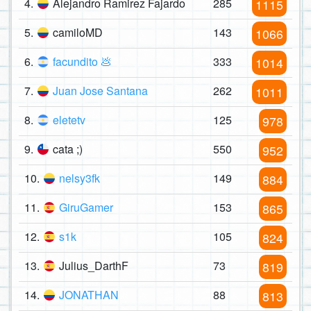
4.
Alejandro Ramirez Fajardo
285
1115
5.
camiloMD
143
1066
6.
facundito 💩
333
1014
7.
Juan Jose Santana
262
1011
8.
eletetv
125
978
9.
cata ;)
550
952
10.
nelsy3fk
149
884
11.
GiruGamer
153
865
12.
s1k
105
824
13.
Julius_DarthF
73
819
14.
JONATHAN
88
813