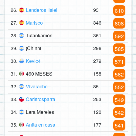
26.
Landeros Ilsiel
93
610
27.
Marisco
346
608
28.
Tutankamón
361
592
29.
¡Chinni
296
585
30.
Kevic4
279
571
31.
460 MESES
158
562
32.
Vivaracho
85
552
33.
Carlitrosparra
253
549
34.
Lara Mereles
120
542
35.
Anita en casa
177
541