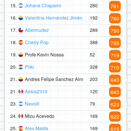
15.
Johana Chaparro
280
761
16.
Valentina Hernández Jimén
192
760
17.
Abermudez
289
750
18.
Cherry Pop
388
738
19.
Profe Kevin Nossa
52
719
20.
Piiki
328
710
21.
Andres Felipe Sanchez Alm
203
643
21.
Aetos2310
120
643
23.
Nevolll
79
623
24.
Mizu Acevedo
169
622
25.
Alex Maida
169
615