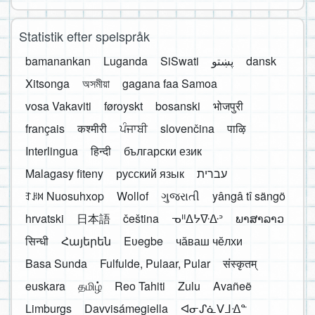
Statistik efter spelspråk
bamanankan
Luganda
SiSwati
پښتو
dansk
Xitsonga
অসমীয়া
gagana faa Samoa
vosa Vakaviti
føroyskt
bosanski
भोजपुरी
français
कश्मीरी
ਪੰਜਾਬੀ
slovenčina
पाऴि
Interlingua
हिन्दी
български език
Malagasy fiteny
русский язык
עברית
ꆈꌠ꒿ Nuosuhxop
Wollof
ગુજરાતી
yângâ tî sängö
hrvatski
日本語
čeština
ᓀᐦᐃᔭᐍᐏᐣ
ພາສາລາວ
सिन्धी
Հայերեն
Eʋegbe
чӑваш чӗлхи
Basa Sunda
Fulfulde, Pulaar, Pular
संस्कृतम्
euskara
தமிழ்
Reo Tahiti
Zulu
Avañeẽ
Limburgs
Davvisámegiella
ᐊᓂᔑᓈᐯᒧᐎᓐ