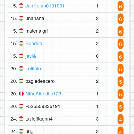
15.
JanTrojan0101001
1
6
15.
unanana
2
6
15.
materia gri
2
6
15.
Bendoo_
2
6
15.
javi&
6
6
20.
Totitoto
2
5
20.
bagledeacero
2
5
20.
NiñoAlfredito123
1
5
20.
+525559335191
1
5
24.
tuviejitaenn4
3
4
24.
uu,,
2
4