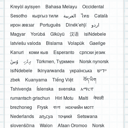
Kreyòl ayisyen
Bahasa Melayu
Occidental
Sesotho
кыргыз тили
العربية
ไทย
Català
ирон æвзаг
Português
Dinékʼehǰí
اردو
Magyar
Yorùbá
Gĩkũyũ
汉语
isiNdebele
latviešu valoda
Bislama
Volapük
Gaeilge
Kanuri
коми кыв
Esperanto
српски језик
َوُسَ
ދިވެހި
Türkmen, Түркмен
Norsk nynorsk
isiNdebele
Ikinyarwanda
українська
ייִדיש
zbek
Kuanyama
Tiếng Việt
བོད་ཡིག
Tshivenḓa
Íslenska
svenska
አማርኛ
rumantsch grischun
Hiri Motu
Malti
नेपाली
brezhoneg
Frysk
বাংলা
нохчийн мотт
Nederlands
аҧсуа
тоҷикӣ
Setswana
slovenščina
Walon
Afaan Oromoo
Norsk