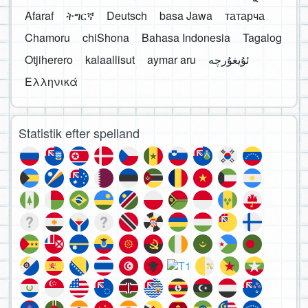
Afaraf
ትግርኛ
Deutsch
basa Jawa
татарча
Chamoru
chiShona
Bahasa Indonesia
Tagalog
Otjiherero
kalaallisut
aymar aru
Ελληνικά
Statistik efter spelland