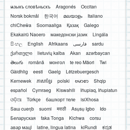
ѩзыкъ словѣньскъ
Aragonés
Occitan
Norsk bokmål
한국어
മലയാളം
Italiano
chiCheŵa
Soomaaliga
Қазақ
Galego
Ekakairũ Naoero
македонски јазик
Lingála
සිංහල
English
Afrikaans
فارسی
sardu
ქართული
lietuvių kalba
Akan
azərbaycan
తెలుగు
română
монгол
te reo Māori
Twi
Gàidhlig
eesti
Gaelg
Lëtzebuergesch
Kernewek
ភាសាខ្មែរ
polski
ဗမာစာ
Shqip
español
Cymraeg
Kiswahili
Iñupiaq, Iñupiatun
ଓଡ଼ିଆ
Türkçe
башҡорт теле
isiXhosa
Saɯ cueŋƅ
suomi
मराठी
Asụsụ Igbo
Ido
Беларуская
faka Tonga
Kichwa
corsu
авар мацӀ
latine, lingua latina
kiRundi
ಕನ್ನಡ