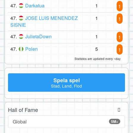
47.
Darkatua
1
1
47.
JOSE LUIS MENENDEZ
1
1
SISNIE
47.
JulietaDown
1
1
47.
Polen
5
1
Statistics are updated every ~day
Spela spel
Stad, Land, Flod
Hall of Fame
Global
5M+