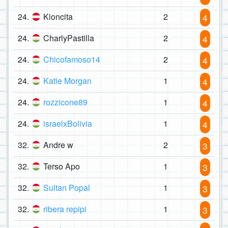
24.
Kioncita
2
4
24.
CharlyPastilla
2
4
24.
Chicofamoso14
2
4
24.
Katie Morgan
1
4
24.
rozzicone89
1
4
24.
israelxBolivia
1
4
32.
Andre w
2
3
32.
Terso Apo
1
3
32.
Sultan Popal
1
3
32.
ribera repipi
1
3