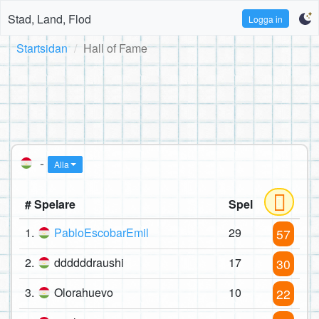
Stad, Land, Flod
Logga in
Startsidan
Hall of Fame
-
Alla
# Spelare
Spel
1.
PabloEscobarEmil
29
57
2.
ddddddraushi
17
30
3.
Olorahuevo
10
22