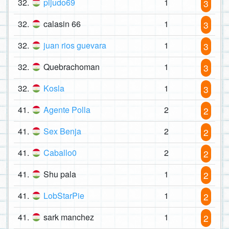
32.
pijudo69
1
3
32.
calasin 66
1
3
32.
juan rios guevara
1
3
32.
Quebrachoman
1
3
32.
Kosla
1
3
41.
Agente Polla
2
2
41.
Sex Benja
2
2
41.
Caballo0
2
2
41.
Shu pala
1
2
41.
LobStarPie
1
2
41.
sark manchez
1
2