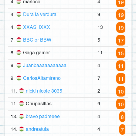
4.
marloco
4
19
4.
Dura la verdura
9
19
4.
XXASHXXX
13
19
7.
BBC or BBW
5
17
8.
Gaga gamer
11
15
9.
Juanbaaaaaaaaaaa
4
11
9.
CarlosAltamirano
7
11
11.
nicki nicole 3035
2
10
11.
Chupasillas
9
10
13.
bravo padreeee
4
8
14.
andreatula
4
7