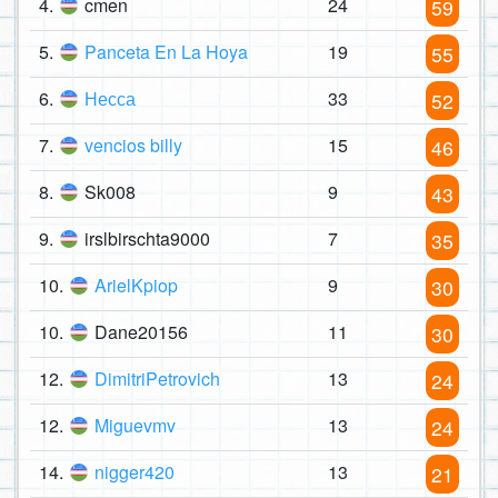
4.
cmen
24
59
5.
Panceta En La Hoya
19
55
6.
Несса
33
52
7.
vencios billy
15
46
8.
Sk008
9
43
9.
irslbirschta9000
7
35
10.
ArielKpiop
9
30
10.
Dane20156
11
30
12.
DimitriPetrovich
13
24
12.
Miguevmv
13
24
14.
nigger420
13
21