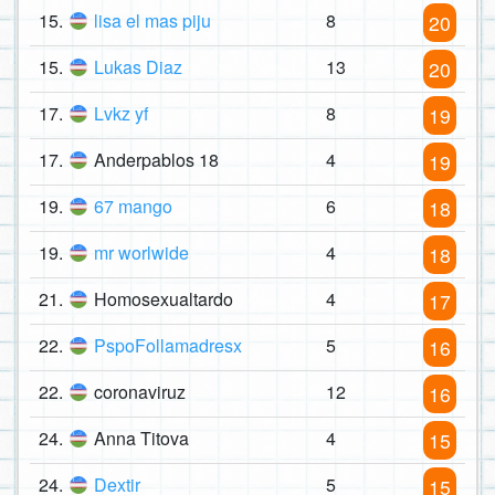
15.
lisa el mas piju
8
20
15.
Lukas Diaz
13
20
17.
Lvkz yf
8
19
17.
Anderpablos 18
4
19
19.
67 mango
6
18
19.
mr worlwide
4
18
21.
Homosexualtardo
4
17
22.
PspoFollamadresx
5
16
22.
coronaviruz
12
16
24.
Anna Titova
4
15
24.
Dextir
5
15