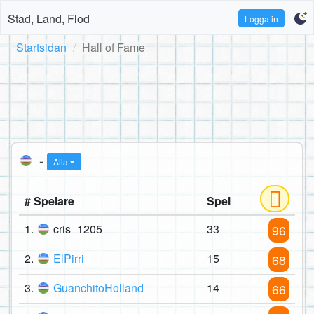
Stad, Land, Flod
Logga in
Startsidan
Hall of Fame
-
Alla
# Spelare
Spel
1.
cris_1205_
33
96
2.
ElPirri
15
68
3.
GuanchitoHolland
14
66