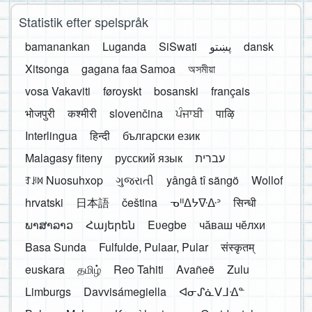
Statistik efter spelspråk
bamanankan
Luganda
SiSwati
پښتو
dansk
Xitsonga
gagana faa Samoa
অসমীয়া
vosa Vakaviti
føroyskt
bosanski
français
भोजपुरी
कश्मीरी
slovenčina
ਪੰਜਾਬੀ
पाऴि
Interlingua
हिन्दी
български език
Malagasy fiteny
русский язык
עברית
ꆈꌠ꒿ Nuosuhxop
ગુજરાતી
yângâ tî sängö
Wollof
hrvatski
日本語
čeština
ᓀᐦᐃᔭᐍᐏᐣ
सिन्धी
ພາສາລາວ
Հայերեն
Eʋegbe
чӑваш чӗлхи
Basa Sunda
Fulfulde, Pulaar, Pular
संस्कृतम्
euskara
தமிழ்
Reo Tahiti
Avañeẽ
Zulu
Limburgs
Davvisámegiella
ᐊᓂᔑᓈᐯᒧᐎᓐ