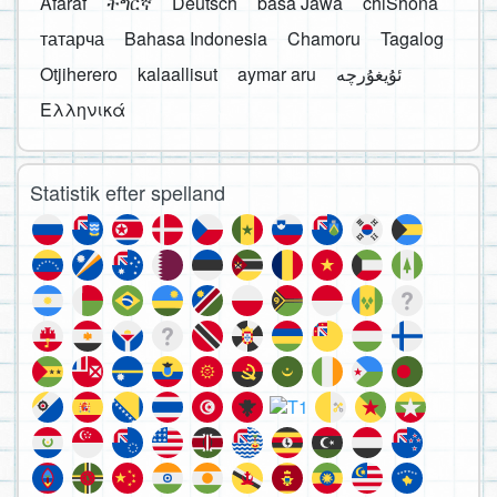
Afaraf
ትግርኛ
Deutsch
basa Jawa
chiShona
татарча
Bahasa Indonesia
Chamoru
Tagalog
Otjiherero
kalaallisut
aymar aru
Ελληνικά
Statistik efter spelland