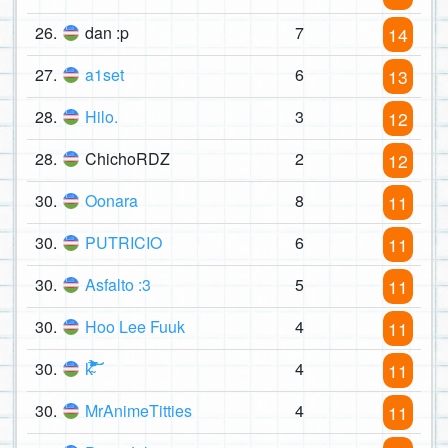
26.
dan :p
7
14
27.
a1set
6
13
28.
Hilo.
3
12
28.
ChichoRDZ
2
12
30.
Oonara
8
11
30.
PUTRICIO
6
11
30.
Asfalto :3
5
11
30.
Hoo Lee Fuuk
4
11
30.
k̴͐̄̓̈́̽̐͑̇̌͂͊̆̑̅͗́̉̈́͋̾͘͠͝
4
11
30.
MrAnimeTitties
4
11