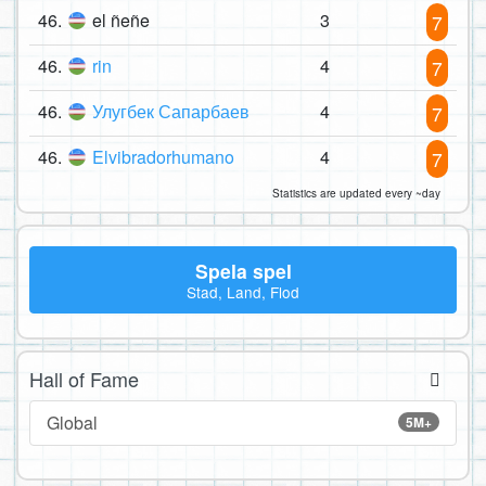
46.
el ñeñe
3
7
46.
rin
4
7
46.
Улугбек Сапарбаев
4
7
46.
Elvibradorhumano
4
7
Statistics are updated every ~day
Spela spel
Stad, Land, Flod
Hall of Fame
Global
5M+