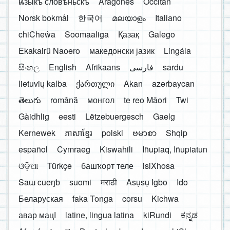
ѩзыкъ словѣньскъ
Aragonés
Occitan
Norsk bokmål
한국어
മലയാളം
Italiano
chiCheŵa
Soomaaliga
Қазақ
Galego
Ekakairũ Naoero
македонски јазик
Lingála
සිංහල
English
Afrikaans
فارسی
sardu
lietuvių kalba
ქართული
Akan
azərbaycan
తెలుగు
română
монгол
te reo Māori
Twi
Gàidhlig
eesti
Lëtzebuergesch
Gaelg
Kernewek
ភាសាខ្មែរ
polski
ဗမာစာ
Shqip
español
Cymraeg
Kiswahili
Iñupiaq, Iñupiatun
ଓଡ଼ିଆ
Türkçe
башҡорт теле
isiXhosa
Saɯ cueŋƅ
suomi
मराठी
Asụsụ Igbo
Ido
Беларуская
faka Tonga
corsu
Kichwa
авар мацӀ
latine, lingua latina
kiRundi
ಕನ್ನಡ