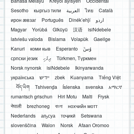
Bahasa Melayu
Kreyòl ayisyen
Occidental
Sesotho
кыргыз тили
العربية
ไทย
Català
ирон æвзаг
Português
Dinékʼehǰí
اردو
Magyar
Yorùbá
Gĩkũyũ
汉语
isiNdebele
latviešu valoda
Bislama
Volapük
Gaeilge
Kanuri
коми кыв
Esperanto
َوُسَ
српски језик
ދިވެހި
Türkmen, Түркмен
Norsk nynorsk
isiNdebele
Ikinyarwanda
українська
ייִדיש
zbek
Kuanyama
Tiếng Việt
བོད་ཡིག
Tshivenḓa
Íslenska
svenska
አማርኛ
rumantsch grischun
Hiri Motu
Malti
Frysk
नेपाली
brezhoneg
বাংলা
нохчийн мотт
Nederlands
аҧсуа
тоҷикӣ
Setswana
slovenščina
Walon
Norsk
Afaan Oromoo