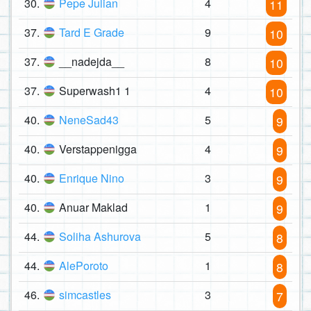
30.
Pepe Julian
4
11
37.
Tard E Grade
9
10
37.
__nadejda__
8
10
37.
Superwash1 1
4
10
40.
NeneSad43
5
9
40.
Verstappenigga
4
9
40.
Enrique Nino
3
9
40.
Anuar Maklad
1
9
44.
Soliha Ashurova
5
8
44.
AlePoroto
1
8
46.
simcastles
3
7