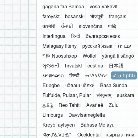
gagana faa Samoa
vosa Vakaviti
føroyskt
bosanski
भोजपुरी
français
कश्मीरी
ਪੰਜਾਬੀ
slovenčina
पाऴि
Interlingua
हिन्दी
български език
Malagasy fiteny
русский язык
עברית
ꆈꌠ꒿ Nuosuhxop
Wollof
yângâ tî sängö
ગુજરાતી
hrvatski
čeština
日本語
ພາສາລາວ
सिन्धी
ᓀᐦᐃᔭᐍᐏᐣ
Հայերեն
Eʋegbe
чӑваш чӗлхи
Basa Sunda
Fulfulde, Pulaar, Pular
संस्कृतम्
euskara
தமிழ்
Reo Tahiti
Avañeẽ
Zulu
Limburgs
Davvisámegiella
Kreyòl ayisyen
Bahasa Melayu
ᐊᓂᔑᓈᐯᒧᐎᓐ
Occidental
кыргыз тили