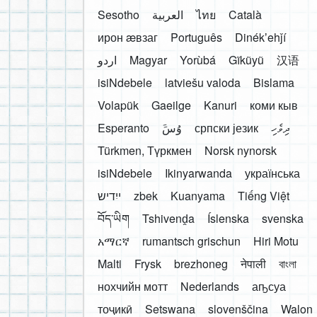
Sesotho
العربية
ไทย
Català
ирон æвзаг
Português
Dinékʼehǰí
اردو
Magyar
Yorùbá
Gĩkũyũ
汉语
isiNdebele
latviešu valoda
Bislama
Volapük
Gaeilge
Kanuri
коми кыв
Esperanto
َوُسَ
српски језик
ދިވެހި
Türkmen, Түркмен
Norsk nynorsk
isiNdebele
Ikinyarwanda
українська
ייִדיש
zbek
Kuanyama
Tiếng Việt
བོད་ཡིག
Tshivenḓa
Íslenska
svenska
አማርኛ
rumantsch grischun
Hiri Motu
Malti
Frysk
brezhoneg
नेपाली
বাংলা
нохчийн мотт
Nederlands
аҧсуа
тоҷикӣ
Setswana
slovenščina
Walon