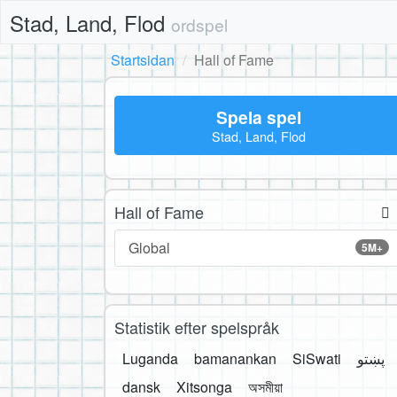
Stad, Land, Flod
ordspel
Startsidan
Hall of Fame
Spela spel
Stad, Land, Flod
Hall of Fame
Global
5M+
Statistik efter spelspråk
Luganda
bamanankan
SiSwati
پښتو
dansk
Xitsonga
অসমীয়া