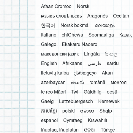
Afaan Oromoo
Norsk
ѩзыкъ словѣньскъ
Aragonés
Occitan
한국어
Norsk bokmål
മലയാളം
Italiano
chiCheŵa
Soomaaliga
Қазақ
Galego
Ekakairũ Naoero
македонски јазик
Lingála
සිංහල
English
Afrikaans
فارسی
sardu
lietuvių kalba
ქართული
Akan
azərbaycan
తెలుగు
română
монгол
te reo Māori
Twi
Gàidhlig
eesti
Gaelg
Lëtzebuergesch
Kernewek
ភាសាខ្មែរ
polski
ဗမာစာ
Shqip
español
Cymraeg
Kiswahili
Iñupiaq, Iñupiatun
ଓଡ଼ିଆ
Türkçe