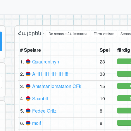
Հայերեն -
De senaste 24 timmarna
Förra veckan
Senas
# Spelare
Spel
färdig
1.
Quaurenthyn
23
2.
AHHHHHHHH!!!!
38
3.
Anismanlomataron CFk
15
4.
Saxobit
10
5.
Fedee Ortiz
8
6.
moi!
8