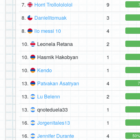
7.
Horri Trollolololol
9
8.
Danielitomuak
3
8.
lio messi 10
4
10.
Leonela Retana
2
10.
Hasmik Hakobyan
1
10.
Kendo
1
13.
Patvakan Asatryan
4
13.
Lu Belenn
2
13.
qnoteduela33
1
16.
Jorgenitales13
1
16.
Jennifer Durante
4
50