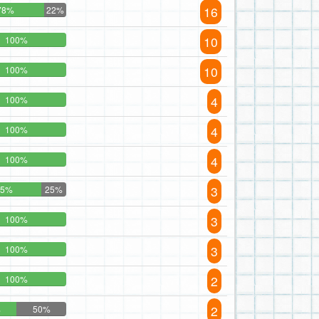
16
78%
22%
10
100%
10
100%
4
100%
4
100%
4
100%
3
75%
25%
3
100%
3
100%
2
100%
2
%
50%