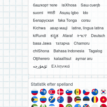
башҡорт теле
isiXhosa
Saɯ cueŋƅ
suomi
मराठी
Asụsụ Igbo
Ido
Беларуская
faka Tonga
corsu
Kichwa
авар мацӀ
latine, lingua latina
kiRundi
ಕನ್ನಡ
Afaraf
ትግርኛ
Deutsch
basa Jawa
татарча
Chamoru
chiShona
Bahasa Indonesia
Tagalog
Otjiherero
kalaallisut
aymar aru
Ελληνικά
Statistik efter spelland