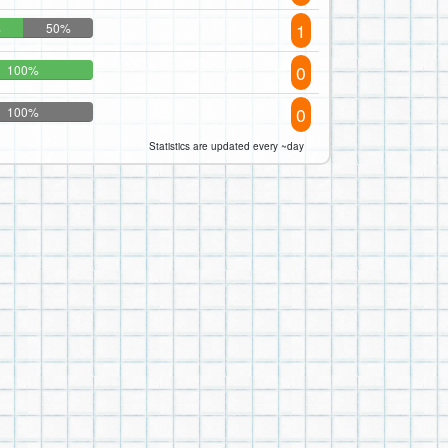
1
%
50%
0
100%
0
100%
Statistics are updated every ~day