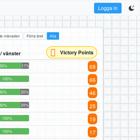
Logga in
te månaden
Förra året
Alla
Victory Points
 / vänster
68
83%
17%
66
100%
46
80%
20%
25
80%
20%
19
100%
17
100%