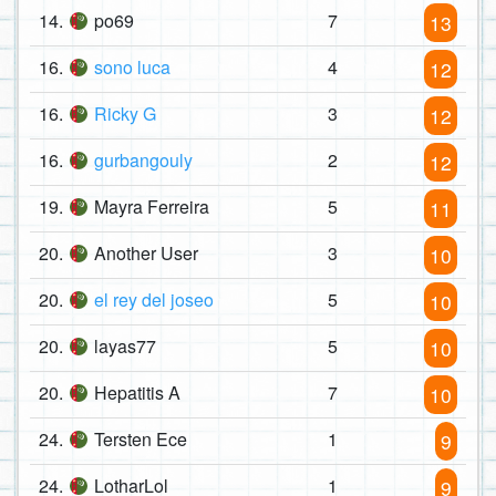
14.
po69
7
13
16.
sono luca
4
12
16.
Ricky G
3
12
16.
gurbangouly
2
12
19.
Mayra Ferreira
5
11
20.
Another User
3
10
20.
el rey del joseo
5
10
20.
layas77
5
10
20.
Hepatitis A
7
10
24.
Tersten Ece
1
9
24.
LotharLol
1
9