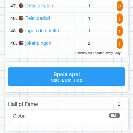
47.
DrGatoRaton
1
2
48.
Felicidadxd
1
1
48.
tapon de botella
1
1
48.
jokehpingon
2
1
Statistics are updated every ~day
Spela spel
Stad, Land, Flod
Hall of Fame
Global
5M+