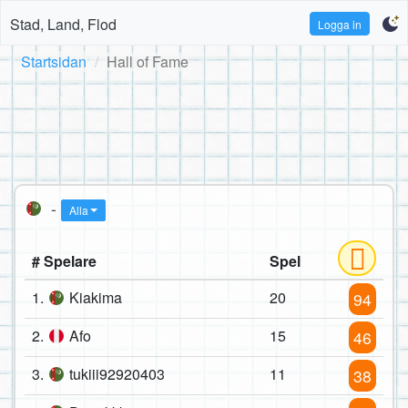
Stad, Land, Flod
Logga in
Startsidan
Hall of Fame
-
Alla
# Spelare
Spel
1.
Kiakima
20
94
2.
Afo
15
46
3.
tukiii92920403
11
38