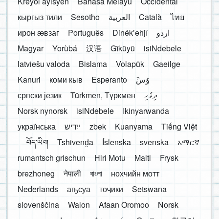
Kreyòl ayisyen
Bahasa Melayu
Occidental
кыргыз тили
Sesotho
العربية
Català
ไทย
ирон æвзаг
Português
Dinékʼehǰí
اردو
Magyar
Yorùbá
汉语
Gĩkũyũ
isiNdebele
latviešu valoda
Bislama
Volapük
Gaeilge
Kanuri
коми кыв
Esperanto
َوُسَ
српски језик
Türkmen, Түркмен
ދިވެހި
Norsk nynorsk
isiNdebele
Ikinyarwanda
українська
ייִדיש
zbek
Kuanyama
Tiếng Việt
བོད་ཡིག
Tshivenḓa
Íslenska
svenska
አማርኛ
rumantsch grischun
Hiri Motu
Malti
Frysk
brezhoneg
नेपाली
বাংলা
нохчийн мотт
Nederlands
аҧсуа
тоҷикӣ
Setswana
slovenščina
Walon
Afaan Oromoo
Norsk