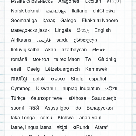
ѩзыкъ словѣньскъ
Aragonés
Occitan
한국어
Norsk bokmål
മലയാളം
Italiano
chiCheŵa
Soomaaliga
Қазақ
Galego
Ekakairũ Naoero
македонски јазик
Lingála
සිංහල
English
Afrikaans
فارسی
sardu
ქართული
lietuvių kalba
Akan
azərbaycan
తెలుగు
română
монгол
te reo Māori
Twi
Gàidhlig
eesti
Gaelg
Lëtzebuergesch
Kernewek
ភាសាខ្មែរ
polski
ဗမာစာ
Shqip
español
Cymraeg
Kiswahili
Iñupiaq, Iñupiatun
ଓଡ଼ିଆ
Türkçe
башҡорт теле
isiXhosa
Saɯ cueŋƅ
suomi
मराठी
Asụsụ Igbo
Ido
Беларуская
faka Tonga
corsu
Kichwa
авар мацӀ
latine, lingua latina
ಕನ್ನಡ
kiRundi
Afaraf