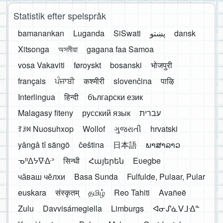
Statistik efter spelspråk
bamanankan
Luganda
SiSwati
پښتو
dansk
Xitsonga
অসমীয়া
gagana faa Samoa
vosa Vakaviti
føroyskt
bosanski
भोजपुरी
français
ਪੰਜਾਬੀ
कश्मीरी
slovenčina
पाऴि
Interlingua
हिन्दी
български език
Malagasy fiteny
русский язык
עברית
ꆈꌠ꒿ Nuosuhxop
Wollof
ગુજરાતી
hrvatski
yângâ tî sängö
čeština
日本語
ພາສາລາວ
ᓀᐦᐃᔭᐍᐏᐣ
सिन्धी
Հայերեն
Eʋegbe
чӑваш чӗлхи
Basa Sunda
Fulfulde, Pulaar, Pular
euskara
संस्कृतम्
தமிழ்
Reo Tahiti
Avañeẽ
Zulu
Davvisámegiella
Limburgs
ᐊᓂᔑᓈᐯᒧᐎᓐ