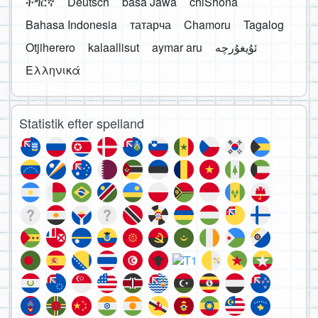
ትግርኛ
Deutsch
basa Jawa
chiShona
Bahasa Indonesia
татарча
Chamoru
Tagalog
Otjiherero
kalaallisut
aymar aru
Ελληνικά
Statistik efter spelland