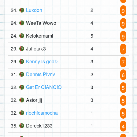
24.
Luxooh
2
9
24.
WeeTa Wowo
4
9
24.
Kelokemami
5
9
29.
Julieta<3
4
7
29.
Kenny is god✨
3
7
31.
Dennis Plvnv
2
6
32.
Get Er CIANCIO
3
5
32.
Astor jjj
3
5
32.
riochicamocha
1
5
35.
Dereck1233
1
4