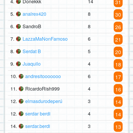
4.
Donekkk
14
31
5.
analrex420
8
30
6.
SandroB
8
26
7.
LazzaMaNonFamoso
6
21
8.
Serdat B
5
20
9.
Juaquilo
4
18
10.
andresitooooooo
6
17
11.
RicardoRish999
4
16
12.
elmasdurodeperú
3
14
12.
serdar berdi
4
14
14.
serdar.berdi
3
13