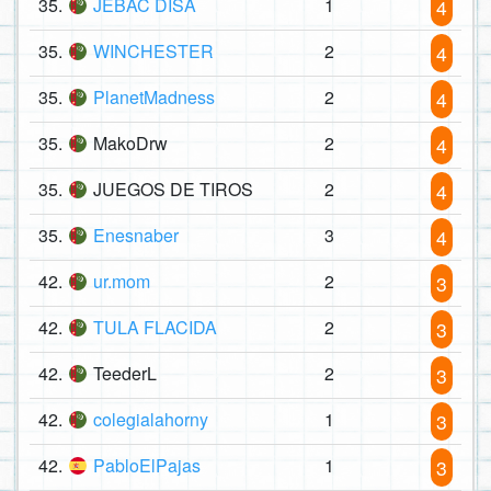
35.
JEBAC DISA
1
4
35.
WINCHESTER
2
4
35.
PlanetMadness
2
4
35.
MakoDrw
2
4
35.
JUEGOS DE TIROS
2
4
35.
Enesnaber
3
4
42.
ur.mom
2
3
42.
TULA FLACIDA
2
3
42.
TeederL
2
3
42.
colegialahorny
1
3
42.
PabloElPajas
1
3