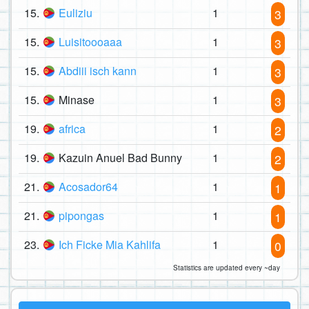
15.
Euliziu
1
3
15.
Luisitoooaaa
1
3
15.
Abdiii isch kann
1
3
15.
Minase
1
3
19.
africa
1
2
19.
Kazuin Anuel Bad Bunny
1
2
21.
Acosador64
1
1
21.
pipongas
1
1
23.
Ich Ficke Mia Kahlifa
1
0
Statistics are updated every ~day