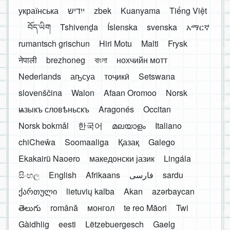
українська
ייִדיש
zbek
Kuanyama
Tiếng Việt
བོད་ཡིག
Tshivenḓa
Íslenska
svenska
አማርኛ
rumantsch grischun
Hiri Motu
Malti
Frysk
नेपाली
brezhoneg
বাংলা
нохчийн мотт
Nederlands
аҧсуа
тоҷикӣ
Setswana
slovenščina
Walon
Afaan Oromoo
Norsk
ѩзыкъ словѣньскъ
Aragonés
Occitan
Norsk bokmål
한국어
മലയാളം
Italiano
chiCheŵa
Soomaaliga
Қазақ
Galego
Ekakairũ Naoero
македонски јазик
Lingála
සිංහල
English
Afrikaans
فارسی
sardu
ქართული
lietuvių kalba
Akan
azərbaycan
తెలుగు
română
монгол
te reo Māori
Twi
Gàidhlig
eesti
Lëtzebuergesch
Gaelg