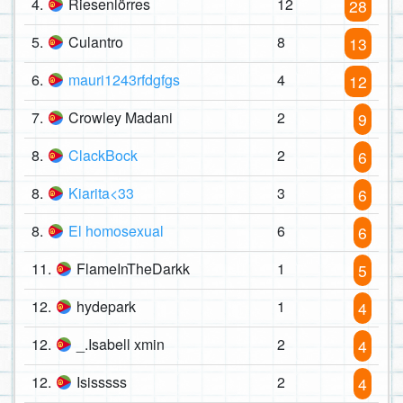
4.
Riesenlörres
12
28
5.
Culantro
8
13
6.
mauri1243rfdgfgs
4
12
7.
Crowley Madani
2
9
8.
ClackBock
2
6
8.
Kiarita<33
3
6
8.
El homosexual
6
6
11.
FlameInTheDarkk
1
5
12.
hydepark
1
4
12.
_.Isabell xmin
2
4
12.
Isisssss
2
4