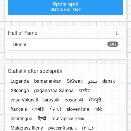
Spela spel
Stad, Land, Flod
Hall of Fame
Global
5M+
Statistik efter spelspråk
Luganda
bamanankan
SiSwati
پښتو
dansk
Xitsonga
gagana faa Samoa
অসমীয়া
vosa Vakaviti
føroyskt
bosanski
भोजपुरी
français
कश्मीरी
ਪੰਜਾਬੀ
slovenčina
पाऴि
Interlingua
हिन्दी
български език
Malagasy fiteny
русский язык
עברית