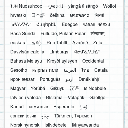
ꆈꌠ꒿ Nuosuhxop
ગુજરાતી
yângâ tî sängö
Wollof
hrvatski
日本語
čeština
ພາສາລາວ
सिन्धी
ᓀᐦᐃᔭᐍᐏᐣ
Հայերեն
Eʋegbe
чӑваш чӗлхи
Basa Sunda
Fulfulde, Pulaar, Pular
संस्कृतम्
euskara
தமிழ்
Reo Tahiti
Avañeẽ
Zulu
Davvisámegiella
Limburgs
ᐊᓂᔑᓈᐯᒧᐎᓐ
Bahasa Melayu
Kreyòl ayisyen
Occidental
Sesotho
кыргыз тили
العربية
ไทย
Català
ирон æвзаг
Português
اردو
Dinékʼehǰí
Magyar
Yorùbá
Gĩkũyũ
汉语
isiNdebele
latviešu valoda
Bislama
Volapük
Gaeilge
Kanuri
коми кыв
Esperanto
َوُسَ
српски језик
ދިވެހި
Türkmen, Түркмен
Norsk nynorsk
isiNdebele
Ikinyarwanda