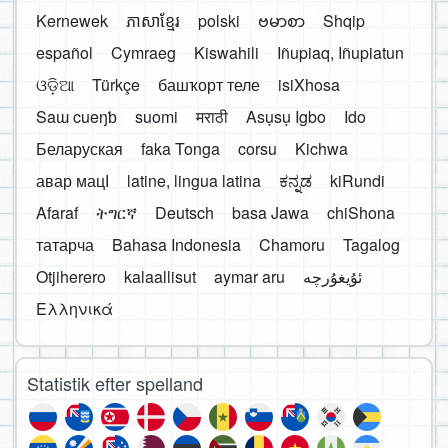
Kernewek
ភាសាខ្មែរ
polski
ဗမာစာ
Shqip
español
Cymraeg
Kiswahili
Iñupiaq, Iñupiatun
ଓଡ଼ିଆ
Türkçe
башҡорт теле
isiXhosa
Saɯ cueŋƅ
suomi
मराठी
Asụsụ Igbo
Ido
Беларуская
faka Tonga
corsu
Kichwa
авар мацӀ
latine, lingua latina
ಕನ್ನಡ
kiRundi
Afaraf
ትግርኛ
Deutsch
basa Jawa
chiShona
татарча
Bahasa Indonesia
Chamoru
Tagalog
Otjiherero
kalaallisut
aymar aru
Ελληνικά
Statistik efter spelland