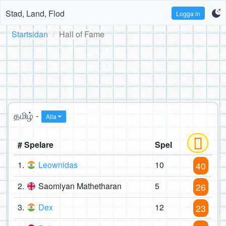
Stad, Land, Flod
Logga in
Startsidan
Hall of Fame
தமிழ் -
Alla
# Spelare
Spel
1.
Leownidas
10
40
2.
Saomiyan Mathetharan
5
26
3.
Dex
12
23