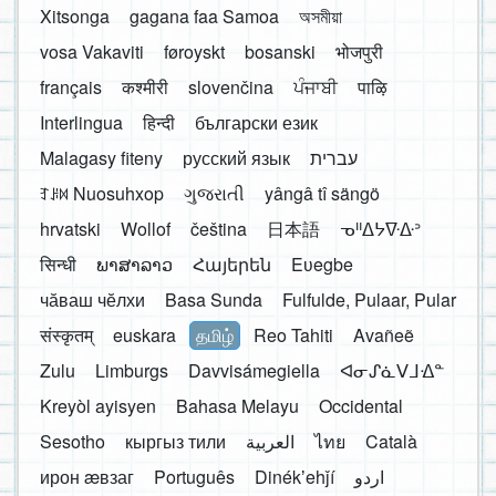
Xitsonga
gagana faa Samoa
অসমীয়া
vosa Vakaviti
føroyskt
bosanski
भोजपुरी
français
कश्मीरी
slovenčina
ਪੰਜਾਬੀ
पाऴि
Interlingua
हिन्दी
български език
Malagasy fiteny
русский язык
עברית
ꆈꌠ꒿ Nuosuhxop
ગુજરાતી
yângâ tî sängö
hrvatski
Wollof
čeština
日本語
ᓀᐦᐃᔭᐍᐏᐣ
सिन्धी
ພາສາລາວ
Հայերեն
Eʋegbe
чӑваш чӗлхи
Basa Sunda
Fulfulde, Pulaar, Pular
संस्कृतम्
euskara
தமிழ்
Reo Tahiti
Avañeẽ
Zulu
Limburgs
Davvisámegiella
ᐊᓂᔑᓈᐯᒧᐎᓐ
Kreyòl ayisyen
Bahasa Melayu
Occidental
Sesotho
кыргыз тили
العربية
ไทย
Català
ирон æвзаг
Português
Dinékʼehǰí
اردو