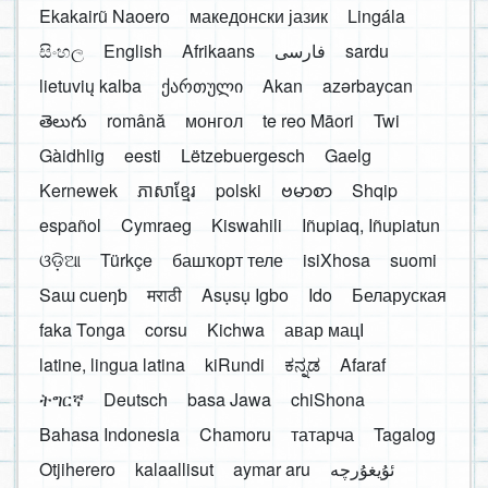
Ekakairũ Naoero
македонски јазик
Lingála
සිංහල
English
Afrikaans
فارسی
sardu
lietuvių kalba
ქართული
Akan
azərbaycan
తెలుగు
română
монгол
te reo Māori
Twi
Gàidhlig
eesti
Lëtzebuergesch
Gaelg
Kernewek
ភាសាខ្មែរ
polski
ဗမာစာ
Shqip
español
Cymraeg
Kiswahili
Iñupiaq, Iñupiatun
ଓଡ଼ିଆ
Türkçe
башҡорт теле
isiXhosa
suomi
Saɯ cueŋƅ
मराठी
Asụsụ Igbo
Ido
Беларуская
faka Tonga
corsu
Kichwa
авар мацӀ
latine, lingua latina
kiRundi
ಕನ್ನಡ
Afaraf
ትግርኛ
Deutsch
basa Jawa
chiShona
Bahasa Indonesia
Chamoru
татарча
Tagalog
Otjiherero
kalaallisut
aymar aru