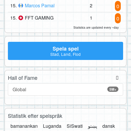
15.
Marcos Pamal
2
0
15.
FFT GAMING
1
0
Statistics are updated every ~day
Spela spel
Stad, Land, Flod
Hall of Fame
Global
5M+
Statistik efter spelspråk
bamanankan
Luganda
SiSwati
پښتو
dansk