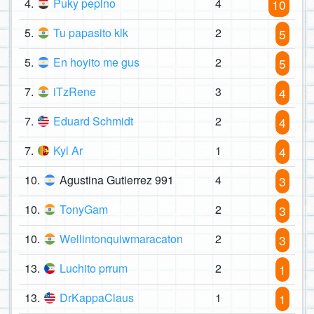
4.
Puky pepino
4
10
5.
Tu papasito klk
2
5
5.
En hoyito me gus
2
5
7.
iTzRene
3
4
7.
Eduard Schmidt
2
4
7.
Kyl Ar
1
4
10.
Agustina Gutierrez 991
4
3
10.
TonyGam
2
3
10.
Wellintonquiwmaracaton
2
3
13.
Luchito prrum
2
1
13.
DrKappaClaus
1
1