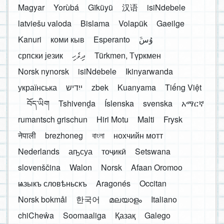
Magyar
Yorùbá
Gĩkũyũ
汉语
isiNdebele
latviešu valoda
Bislama
Volapük
Gaeilge
Kanuri
коми кыв
Esperanto
َوُسَ
српски језик
ދިވެހި
Türkmen, Түркмен
Norsk nynorsk
isiNdebele
Ikinyarwanda
українська
ייִדיש
zbek
Kuanyama
Tiếng Việt
བོད་ཡིག
Tshivenḓa
Íslenska
svenska
አማርኛ
rumantsch grischun
Hiri Motu
Malti
Frysk
नेपाली
brezhoneg
বাংলা
нохчийн мотт
Nederlands
аҧсуа
тоҷикӣ
Setswana
slovenščina
Walon
Norsk
Afaan Oromoo
ѩзыкъ словѣньскъ
Aragonés
Occitan
Norsk bokmål
한국어
മലയാളം
Italiano
chiCheŵa
Soomaaliga
Қазақ
Galego