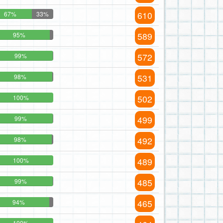
610
67%
33%
589
95%
572
99%
531
98%
502
100%
499
99%
492
98%
489
100%
485
99%
465
94%
100%