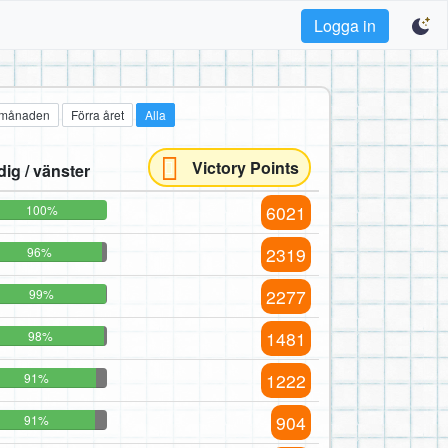
Logga in
 månaden
Förra året
Alla
Victory Points
dig / vänster
6021
100%
2319
96%
2277
99%
1481
98%
1222
91%
904
91%