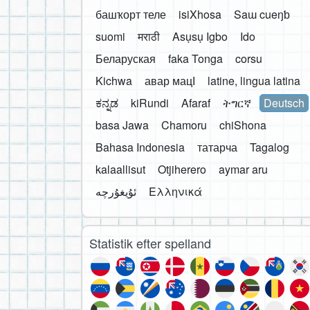
башҡорт теле
isiXhosa
Saɯ cueŋƅ
suomi
मराठी
Asụsụ Igbo
Ido
Беларуская
faka Tonga
corsu
Kichwa
авар мацӀ
latine, lingua latina
ಕನ್ನಡ
kiRundi
Afaraf
ትግርኛ
Deutsch
basa Jawa
Chamoru
chiShona
Bahasa Indonesia
татарча
Tagalog
kalaallisut
Otjiherero
aymar aru
Ελληνικά
Statistik efter spelland