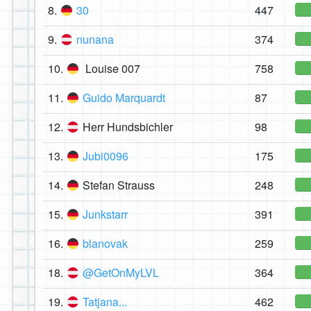
8.
30
447
9.
nunana
374
10.
Louise 007
758
11.
Guido Marquardt
87
12.
Herr Hundsbichler
98
13.
Jubi0096
175
14.
Stefan Strauss
248
15.
Junkstarr
391
16.
blanovak
259
18.
@GetOnMyLVL
364
19.
Tatjana...
462