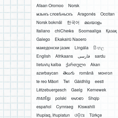
Afaan Oromoo
Norsk
ѩзыкъ словѣньскъ
Aragonés
Occitan
Norsk bokmål
한국어
മലയാളം
Italiano
chiCheŵa
Soomaaliga
Қазақ
Galego
Ekakairũ Naoero
македонски јазик
Lingála
සිංහල
English
Afrikaans
فارسی
sardu
lietuvių kalba
ქართული
Akan
azərbaycan
తెలుగు
română
монгол
te reo Māori
Twi
Gàidhlig
eesti
Lëtzebuergesch
Gaelg
Kernewek
ភាសាខ្មែរ
polski
ဗမာစာ
Shqip
español
Cymraeg
Kiswahili
Iñupiaq, Iñupiatun
ଓଡ଼ିଆ
Türkçe