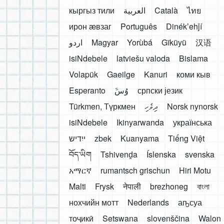
кыргыз тили
العربية
Català
ไทย
ирон æвзаг
Português
Dinékʼehǰí
اردو
Magyar
Yorùbá
Gĩkũyũ
汉语
isiNdebele
latviešu valoda
Bislama
Volapük
Gaeilge
Kanuri
коми кыв
Esperanto
َوُسَ
српски језик
Türkmen, Түркмен
ދިވެހި
Norsk nynorsk
isiNdebele
Ikinyarwanda
українська
ייִדיש
zbek
Kuanyama
Tiếng Việt
བོད་ཡིག
Tshivenḓa
Íslenska
svenska
አማርኛ
rumantsch grischun
Hiri Motu
Malti
Frysk
नेपाली
brezhoneg
বাংলা
нохчийн мотт
Nederlands
аҧсуа
тоҷикӣ
Setswana
slovenščina
Walon