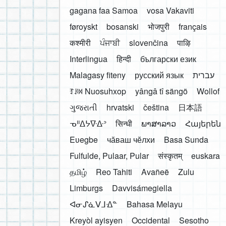
gagana faa Samoa
vosa Vakaviti
føroyskt
bosanski
भोजपुरी
français
कश्मीरी
ਪੰਜਾਬੀ
slovenčina
पाऴि
Interlingua
हिन्दी
български език
Malagasy fiteny
русский язык
עברית
ꆈꌠ꒿ Nuosuhxop
yângâ tî sängö
Wollof
ગુજરાતી
hrvatski
čeština
日本語
ᓀᐦᐃᔭᐍᐏᐣ
सिन्धी
ພາສາລາວ
Հայերեն
Eʋegbe
чӑваш чӗлхи
Basa Sunda
Fulfulde, Pulaar, Pular
संस्कृतम्
euskara
தமிழ்
Reo Tahiti
Avañeẽ
Zulu
Limburgs
Davvisámegiella
ᐊᓂᔑᓈᐯᒧᐎᓐ
Bahasa Melayu
Kreyòl ayisyen
Occidental
Sesotho