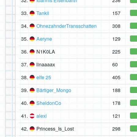
32.
Ioannis Eisenbarth
236
33.
Tankii
157
34.
OhnezahnderTransschatten
308
35.
Aeryne
129
36.
N1K0LA
225
37.
linaaaax
60
38.
elfe 25
405
39.
Bärtiger_Mongo
188
40.
SheldonCo
178
41.
alexi
121
42.
Princess_Is_Lost
298