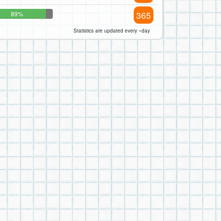
365
89%
Statistics are updated every ~day