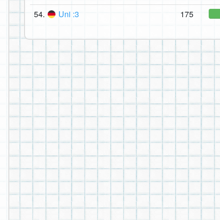
54.
Uni :3
175