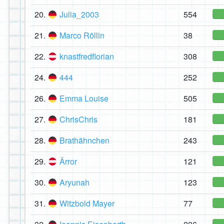
20.
Julia_2003
554
21.
Marco Röllin
38
22.
knastfredflorian
308
24.
444
252
26.
Emma Louise
505
27.
ChrisChris
181
28.
Brathähnchen
243
29.
Ärror
121
30.
Aryunah
123
31.
Witzbold Mayer
77