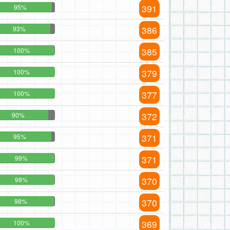
391
95%
386
93%
385
100%
379
100%
377
100%
372
90%
371
95%
371
99%
370
99%
370
98%
369
100%