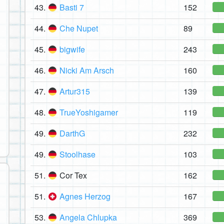
43.
Basti 7
152
44.
Che Nupet
89
45.
bigwife
243
46.
Nicki Am Arsch
160
47.
Artur315
139
48.
TrueYoshigamer
119
49.
DarthG
232
49.
Stoolhase
103
51.
Cor Tex
162
51.
Agnes Herzog
167
53.
Angela Chlupka
369