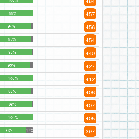
464
457
99%
456
94%
454
95%
440
96%
427
93%
412
100%
408
96%
407
98%
405
100%
397
83%
17%