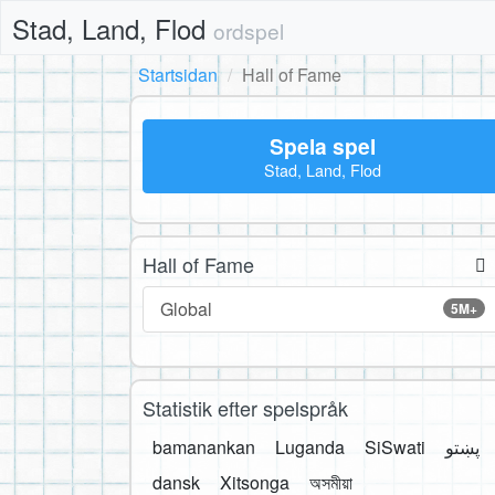
Stad, Land, Flod
ordspel
Startsidan
Hall of Fame
Spela spel
Stad, Land, Flod
Hall of Fame
Global
5M+
Statistik efter spelspråk
bamanankan
Luganda
SiSwati
پښتو
dansk
Xitsonga
অসমীয়া