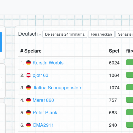
Deutsch -
De senaste 24 timmarna
Förra veckan
Senaste
# Spelare
Spel
fär
1.
Kerstin Worbis
6024
2.
pjotr 63
1064
3.
Jialina Schnuppenstern
1074
4.
Mara1860
757
5.
Peter Plank
683
6.
GMA2911
240