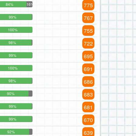
775
84%
16%
767
99%
755
100%
722
98%
695
99%
691
100%
686
98%
683
90%
681
99%
670
99%
639
92%