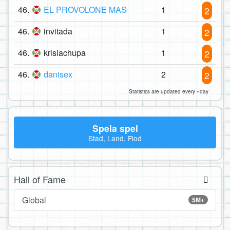
46.
EL PROVOLONE MAS
1
2
46.
invitada
1
2
46.
krislachupa
1
2
46.
danisex
2
2
Statistics are updated every ~day
Spela spel
Stad, Land, Flod
Hall of Fame
Global
5M+