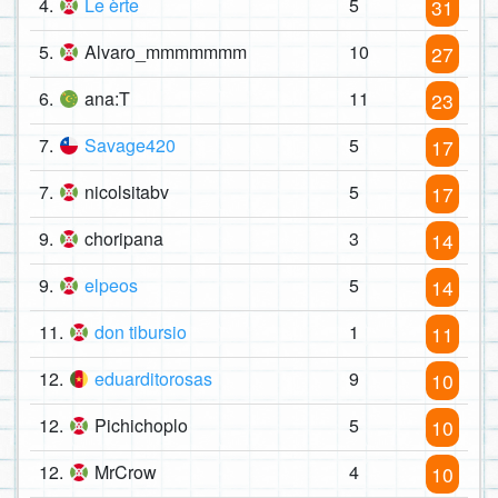
4.
Le èrte
5
31
5.
Alvaro_mmmmmmm
10
27
6.
ana:T
11
23
7.
Savage420
5
17
7.
nicolsitabv
5
17
9.
choripana
3
14
9.
elpeos
5
14
11.
don tibursio
1
11
12.
eduarditorosas
9
10
12.
Pichichoplo
5
10
12.
MrCrow
4
10