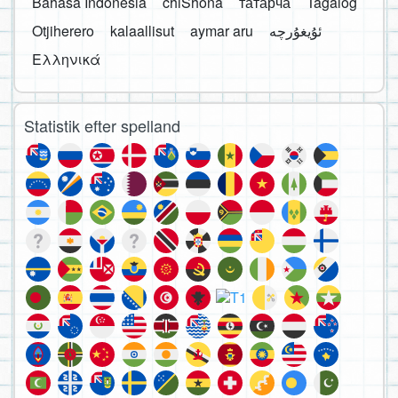
Bahasa Indonesia
chiShona
татарча
Tagalog
Otjiherero
kalaallisut
aymar aru
Ελληνικά
Statistik efter spelland