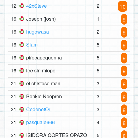
12.
42xSteve
2
10
16.
Joseph (josh)
1
9
16.
hugowasa
2
9
16.
Slam
5
9
16.
pirocapequenha
5
9
16.
lee sin miope
5
9
21.
el chistoso man
3
8
21.
Benkie Neopren
3
8
21.
CedenetOr
3
8
21.
pasquale666
4
8
21.
ISIDORA CORTES OPAZO
5
8