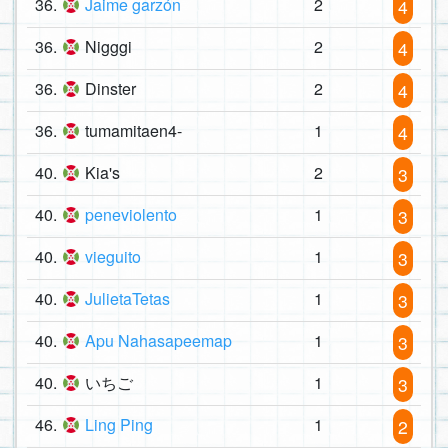
36.
Jaime garzón
2
4
36.
Nigggi
2
4
36.
Dinster
2
4
36.
tumamitaen4-
1
4
40.
Kia's
2
3
40.
peneviolento
1
3
40.
vieguito
1
3
40.
JulietaTetas
1
3
40.
Apu Nahasapeemap
1
3
40.
いちご
1
3
46.
Ling Ping
1
2