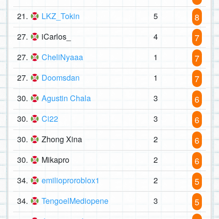
21.
LKZ_Tokin
5
8
27.
iCarlos_
4
7
27.
CheliNyaaa
1
7
27.
Doomsdan
1
7
30.
Agustin Chala
3
6
30.
Ci22
3
6
30.
Zhong Xina
2
6
30.
Mikapro
2
6
34.
emilioproroblox1
2
5
34.
TengoelMediopene
3
5