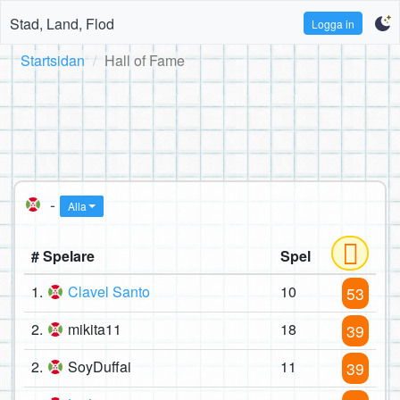
Stad, Land, Flod
Logga in
Startsidan
Hall of Fame
-
Alla
# Spelare
Spel
1.
Clavel Santo
10
53
2.
mikita11
18
39
2.
SoyDuffai
11
39