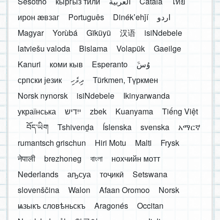
Sesotho
кыргыз тили
العربية
Català
ไทย
ирон æвзаг
Português
Dinékʼehǰí
اردو
Magyar
Yorùbá
Gĩkũyũ
汉语
isiNdebele
latviešu valoda
Bislama
Volapük
Gaeilge
Kanuri
коми кыв
Esperanto
َوُسَ
српски језик
ދިވެހި
Türkmen, Түркмен
Norsk nynorsk
isiNdebele
Ikinyarwanda
українська
ייִדיש
zbek
Kuanyama
Tiếng Việt
བོད་ཡིག
Tshivenḓa
Íslenska
svenska
አማርኛ
rumantsch grischun
Hiri Motu
Malti
Frysk
नेपाली
brezhoneg
বাংলা
нохчийн мотт
Nederlands
аҧсуа
тоҷикӣ
Setswana
slovenščina
Walon
Afaan Oromoo
Norsk
ѩзыкъ словѣньскъ
Aragonés
Occitan