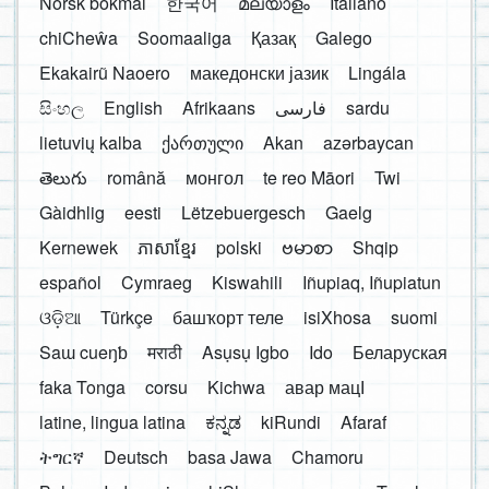
Norsk bokmål
한국어
മലയാളം
Italiano
chiCheŵa
Soomaaliga
Қазақ
Galego
Ekakairũ Naoero
македонски јазик
Lingála
සිංහල
English
Afrikaans
فارسی
sardu
lietuvių kalba
ქართული
Akan
azərbaycan
తెలుగు
română
монгол
te reo Māori
Twi
Gàidhlig
eesti
Lëtzebuergesch
Gaelg
Kernewek
ភាសាខ្មែរ
polski
ဗမာစာ
Shqip
español
Cymraeg
Kiswahili
Iñupiaq, Iñupiatun
ଓଡ଼ିଆ
Türkçe
башҡорт теле
isiXhosa
suomi
Saɯ cueŋƅ
मराठी
Asụsụ Igbo
Ido
Беларуская
faka Tonga
corsu
Kichwa
авар мацӀ
latine, lingua latina
ಕನ್ನಡ
kiRundi
Afaraf
ትግርኛ
Deutsch
basa Jawa
Chamoru