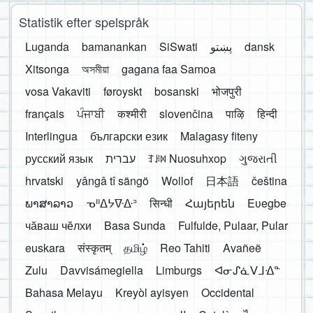
Statistik efter spelspråk
Luganda
bamanankan
SiSwati
پښتو
dansk
Xitsonga
অসমীয়া
gagana faa Samoa
vosa Vakaviti
føroyskt
bosanski
भोजपुरी
français
ਪੰਜਾਬੀ
कश्मीरी
slovenčina
पाऴि
हिन्दी
Interlingua
български език
Malagasy fiteny
русский язык
עברית
ꆈꌠ꒿ Nuosuhxop
ગુજરાતી
hrvatski
yângâ tî sängö
Wollof
日本語
čeština
ພາສາລາວ
ᓀᐦᐃᔭᐍᐏᐣ
सिन्धी
Հայերեն
Eʋegbe
чӑваш чӗлхи
Basa Sunda
Fulfulde, Pulaar, Pular
euskara
संस्कृतम्
தமிழ்
Reo Tahiti
Avañeẽ
Zulu
Davvisámegiella
Limburgs
ᐊᓂᔑᓈᐯᒧᐎᓐ
Bahasa Melayu
Kreyòl ayisyen
Occidental