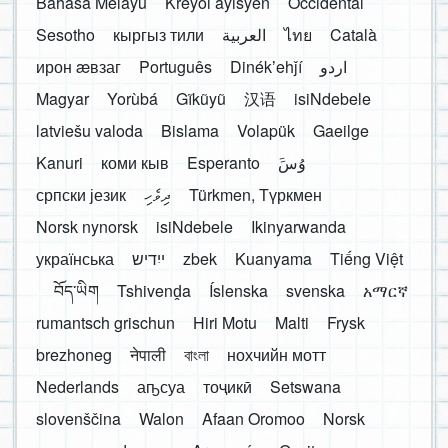
Bahasa Melayu
Kreyòl ayisyen
Occidental
Sesotho
кыргыз тили
العربية
ไทย
Català
ирон æвзаг
Português
Dinékʼehǰí
اردو
Magyar
Yorùbá
Gĩkũyũ
汉语
isiNdebele
latviešu valoda
Bislama
Volapük
Gaeilge
Kanuri
коми кыв
Esperanto
َوُسَ
српски језик
ދިވެހި
Türkmen, Түркмен
Norsk nynorsk
isiNdebele
Ikinyarwanda
українська
ייִדיש
zbek
Kuanyama
Tiếng Việt
བོད་ཡིག
Tshivenḓa
Íslenska
svenska
አማርኛ
rumantsch grischun
Hiri Motu
Malti
Frysk
brezhoneg
नेपाली
বাংলা
нохчийн мотт
Nederlands
аҧсуа
тоҷикӣ
Setswana
slovenščina
Walon
Afaan Oromoo
Norsk