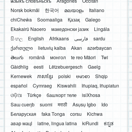
ѩзыкъ словѣньскъ
Aragonés
Occitan
Norsk bokmål
한국어
മലയാളം
Italiano
chiCheŵa
Soomaaliga
Қазақ
Galego
Ekakairũ Naoero
македонски јазик
Lingála
සිංහල
English
Afrikaans
فارسی
sardu
ქართული
lietuvių kalba
Akan
azərbaycan
తెలుగు
română
монгол
te reo Māori
Twi
Gàidhlig
eesti
Lëtzebuergesch
Gaelg
Kernewek
ភាសាខ្មែរ
polski
ဗမာစာ
Shqip
español
Cymraeg
Kiswahili
Iñupiaq, Iñupiatun
ଓଡ଼ିଆ
Türkçe
башҡорт теле
isiXhosa
Saɯ cueŋƅ
suomi
मराठी
Asụsụ Igbo
Ido
Беларуская
faka Tonga
corsu
Kichwa
авар мацӀ
latine, lingua latina
kiRundi
ಕನ್ನಡ