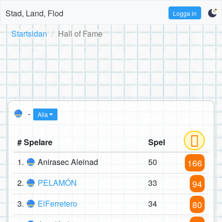
Stad, Land, Flod
Logga in
Startsidan
Hall of Fame
-
Alla
# Spelare
Spel
1.
Anirasec Aleinad
50
166
2.
PELAMÓN
33
94
3.
ElFerretero
34
80