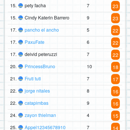
15.
pety facha
7
23
15.
Cindy Katerin Barrero
9
23
17.
pancho el ancho
5
22
17.
PaxuFate
6
22
17.
deivid peteruzzi
7
22
20.
PrincessBruno
10
18
21.
Fruti tuti
7
17
22.
jorge nitales
8
16
22.
catapimbas
9
16
24.
zayon thielman
4
15
25.
Appel12345678910
7
14