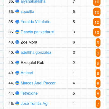
35.
alyshakakisha
7
10
35.
soputita
5
10
35.
Yeraldo Villafañe
5
10
35.
Darwin panzerfaust
3
10
40.
Zoe Mora
6
9
40.
adelitha gonzalez
2
9
40.
Ezequiel Rub
2
9
40.
Ambarf
1
9
44.
Marcøs Ariel Paccør
4
8
44.
Tetrexone
5
8
46.
José Tomás Agil
1
7