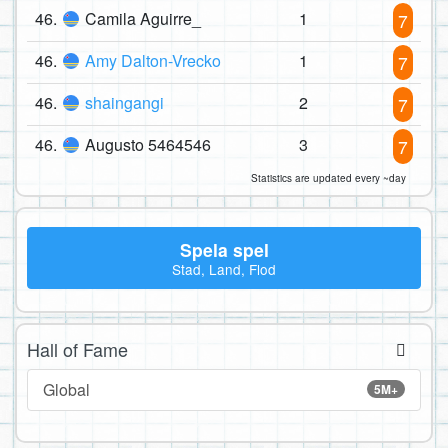
46.
Camila Aguirre_
1
7
46.
Amy Dalton-Vrecko
1
7
46.
shaingangi
2
7
46.
Augusto 5464546
3
7
Statistics are updated every ~day
Spela spel
Stad, Land, Flod
Hall of Fame
Global
5M+