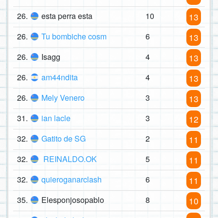
26.
esta perra esta
10
13
26.
Tu bombiche cosm
6
13
26.
Isagg
4
13
26.
am44ndita
4
13
26.
Mely Venero
3
13
31.
ian lacle
3
12
32.
Gatito de SG
2
11
32.
REINALDO.OK
5
11
32.
quieroganarclash
6
11
35.
Elesponjosopablo
8
10