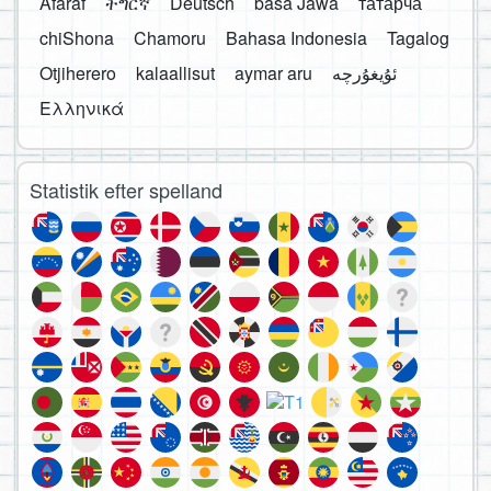
Afaraf
ትግርኛ
Deutsch
basa Jawa
татарча
chiShona
Chamoru
Bahasa Indonesia
Tagalog
Otjiherero
kalaallisut
aymar aru
Ελληνικά
Statistik efter spelland