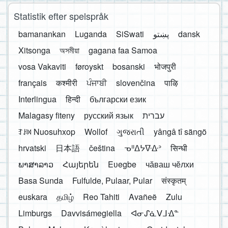
Statistik efter spelspråk
bamanankan
Luganda
SiSwati
پښتو
dansk
Xitsonga
অসমীয়া
gagana faa Samoa
vosa Vakaviti
føroyskt
bosanski
भोजपुरी
français
कश्मीरी
ਪੰਜਾਬੀ
slovenčina
पाऴि
Interlingua
हिन्दी
български език
Malagasy fiteny
русский язык
עברית
ꆈꌠ꒿ Nuosuhxop
Wollof
ગુજરાતી
yângâ tî sängö
hrvatski
日本語
čeština
ᓀᐦᐃᔭᐍᐏᐣ
सिन्धी
ພາສາລາວ
Հայերեն
Eʋegbe
чӑваш чӗлхи
Basa Sunda
Fulfulde, Pulaar, Pular
संस्कृतम्
euskara
தமிழ்
Reo Tahiti
Avañeẽ
Zulu
Limburgs
Davvisámegiella
ᐊᓂᔑᓈᐯᒧᐎᓐ