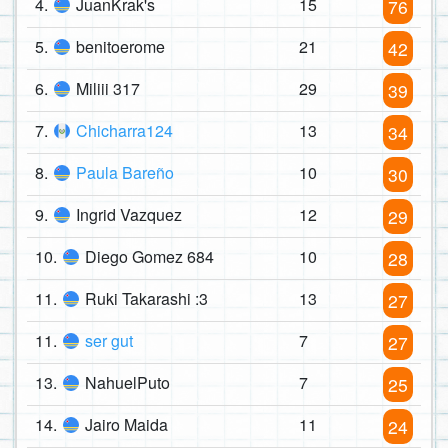
4.
JuanKrak's
15
76
5.
benitoerome
21
42
6.
Miliii 317
29
39
7.
Chicharra124
13
34
8.
Paula Bareño
10
30
9.
Ingrid Vazquez
12
29
10.
Diego Gomez 684
10
28
11.
Ruki Takarashi :3
13
27
11.
ser gut
7
27
13.
NahuelPuto
7
25
14.
Jairo Maida
11
24