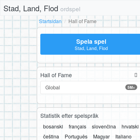
Stad, Land, Flod
ordspel
Startsidan
Hall of Fame
Spela spel
Stad, Land, Flod
Hall of Fame
Global
5M+
Statistik efter spelspråk
bosanski
français
slovenčina
hrvatski
čeština
Português
Magyar
Italiano