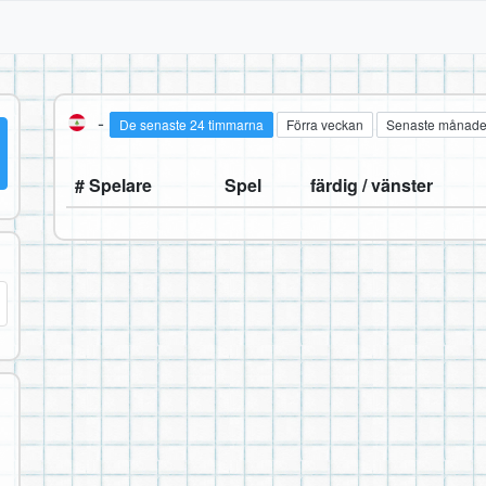
-
De senaste 24 timmarna
Förra veckan
Senaste månad
# Spelare
Spel
färdig / vänster