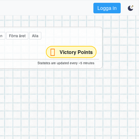
Logga in
en
Förra året
Alla
Victory Points
Statistics are updated every ~5 minutes