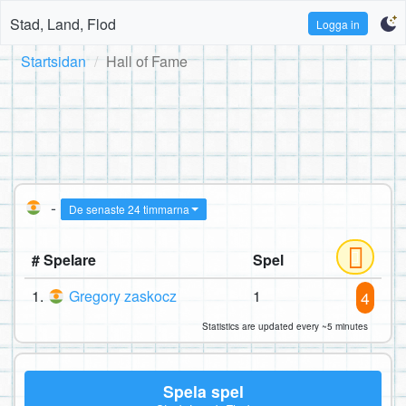
Stad, Land, Flod
Logga in
Startsidan
Hall of Fame
-
De senaste 24 timmarna
# Spelare
Spel
1.
Gregory zaskocz
1
4
Statistics are updated every ~5 minutes
Spela spel