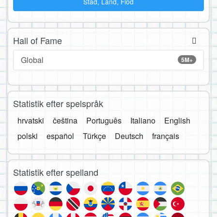
Stad, Land, Flod
Hall of Fame
Global
5M+
Statistik efter spelspråk
hrvatski
čeština
Português
Italiano
English
polski
español
Türkçe
Deutsch
français
Statistik efter spelland