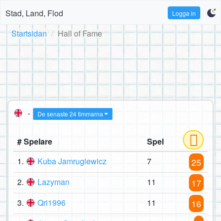
Stad, Land, Flod
Logga in
Startsidan
Hall of Fame
-
De senaste 24 timmarna
# Spelare
Spel
1.
Kuba Jamrugiewicz
7
25
2.
Lazyman
11
17
3.
Qri1996
11
16