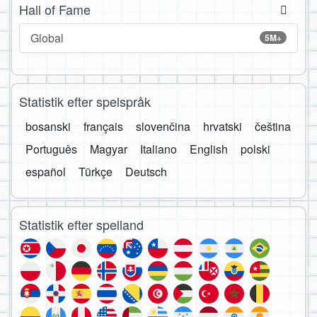
Hall of Fame
Global
5M+
Statistik efter spelspråk
bosanski
français
slovenčina
hrvatski
čeština
Português
Magyar
Italiano
English
polski
español
Türkçe
Deutsch
Statistik efter spelland