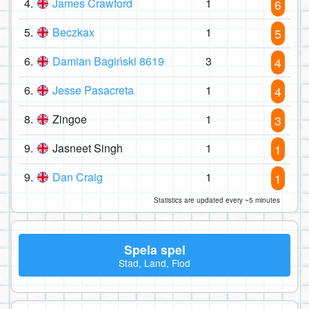
4.
James Crawford
1
6
5.
Beczkax
1
5
6.
Damian Bagiński 8619
3
4
6.
Jesse Pasacreta
1
4
8.
Zingoe
1
3
9.
Jasneet Singh
1
1
9.
Dan Craig
1
1
Statistics are updated every ~5 minutes
Spela spel
Stad, Land, Flod