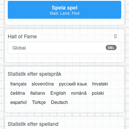
Spela spel
Stad, Land, Flod
Hall of Fame
Global
5M+
Statistik efter spelspråk
français
slovenčina
русский язык
hrvatski
čeština
Italiano
English
română
polski
español
Türkçe
Deutsch
Statistik efter spelland