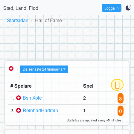
Stad, Land, Flod
Logga in
Startsidan
Hall of Fame
-
De senaste 24 timmarna
# Spelare
Spel
1.
Bsn Xole
2
3
2.
ReinhartHartrein
1
0
Statistics are updated every ~5 minutes