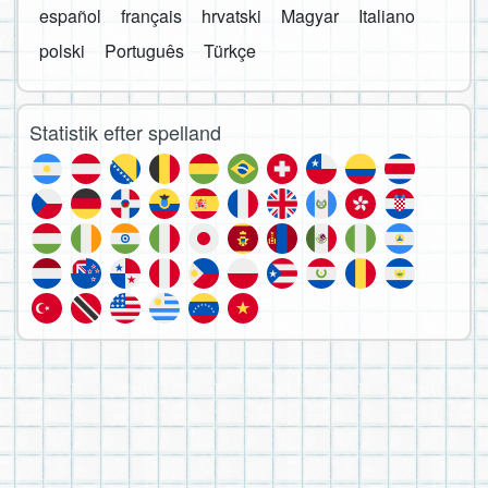
español
français
hrvatski
Magyar
Italiano
polski
Português
Türkçe
Statistik efter spelland