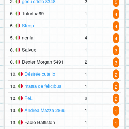
2.
gesu cristo 8348
2
5
5.
Totorina69
1
4
5.
Sleep.
1
4
5.
nenia
4
4
8.
Salvux
1
3
8.
Dexter Morgan 5491
2
3
10.
Désirée cutello
1
2
10.
mattia de felicibus
1
2
10.
FeL
2
2
13.
Andrea Mazza 2865
1
1
13.
Fabio Battiston
1
1