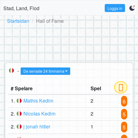
Stad, Land, Flod
Logga in
Startsidan
Hall of Fame
-
De senaste 24 timmarna
# Spelare
Spel
1.
Mathis Kedim
2
6
2.
NicoIas Kedim
2
5
2.
j jonah hitler
1
5