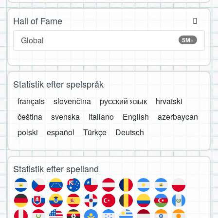
Hall of Fame
Global
5M+
Statistik efter spelspråk
français
slovenčina
русский язык
hrvatski
čeština
svenska
Italiano
English
azərbaycan
polski
español
Türkçe
Deutsch
Statistik efter spelland