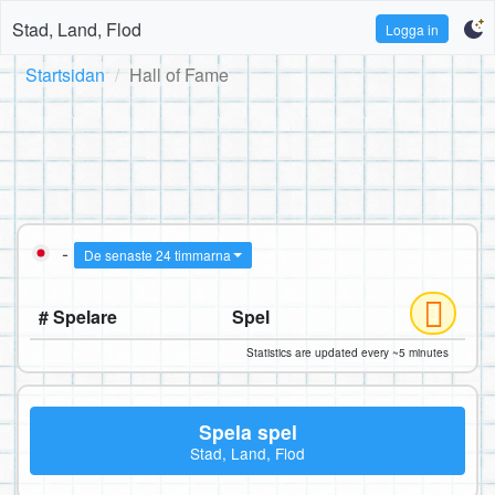
Stad, Land, Flod
Logga in
Startsidan
Hall of Fame
-
De senaste 24 timmarna
# Spelare
Spel
Statistics are updated every ~5 minutes
Spela spel
Stad, Land, Flod