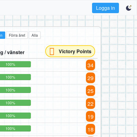
Logga in
en
Förra året
Alla
Victory Points
ig / vänster
34
100%
29
100%
25
100%
22
100%
19
100%
18
100%