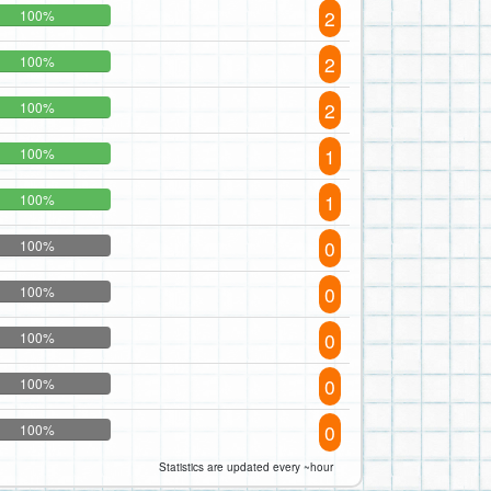
2
100%
2
100%
2
100%
1
100%
1
100%
0
100%
0
100%
0
100%
0
100%
0
100%
Statistics are updated every ~hour