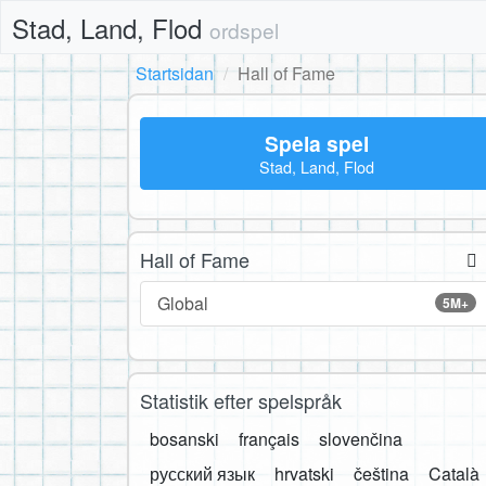
Stad, Land, Flod
ordspel
Startsidan
Hall of Fame
Spela spel
Stad, Land, Flod
Hall of Fame
Global
5M+
Statistik efter spelspråk
bosanski
français
slovenčina
русский язык
hrvatski
čeština
Català