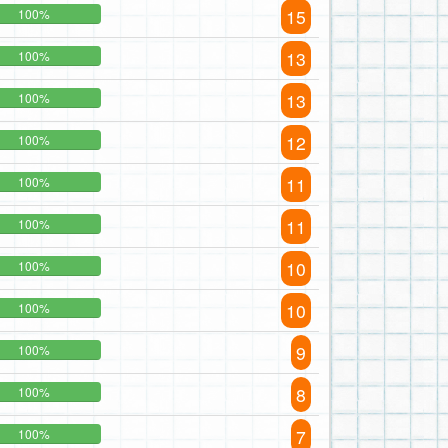
15
100%
13
100%
13
100%
12
100%
11
100%
11
100%
10
100%
10
100%
9
100%
8
100%
7
100%