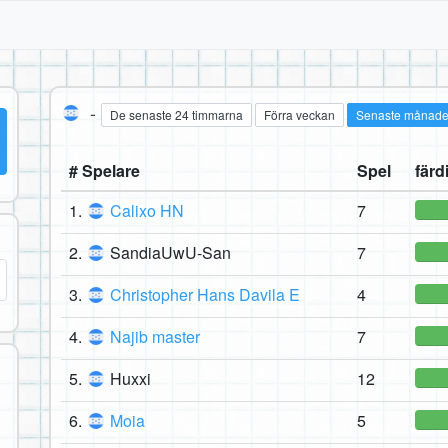
-
De senaste 24 timmarna
Förra veckan
Senaste månad
# Spelare
Spel
färd
1.
Calixo HN
7
2.
SandiaUwU-San
7
3.
Christopher Hans Davila E
4
4.
Najib master
7
5.
Huxxi
12
6.
Moia
5