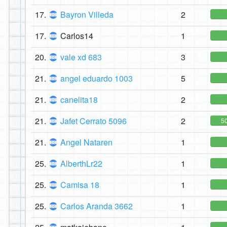
17.
Bayron Villeda
2
17.
Carlos14
1
20.
vale xd 683
3
21.
angel eduardo 1003
5
21.
canelita18
2
21.
Jafet Cerrato 5096
2
5
21.
Angel Nataren
1
25.
AlberthLr22
1
25.
Camisa 18
1
25.
Carlos Aranda 3662
1