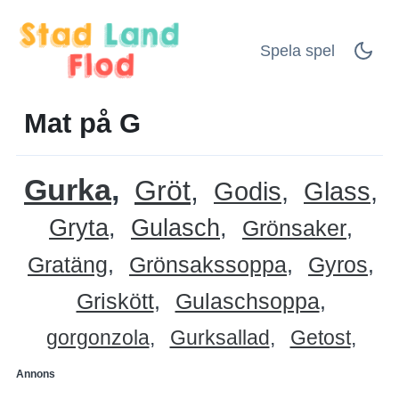
Spela spel
Mat på G
Gurka
Gröt
Godis
Glass
Gryta
Gulasch
Grönsaker
Gratäng
Grönsakssoppa
Gyros
Griskött
Gulaschsoppa
gorgonzola
Gurksallad
Getost
Annons