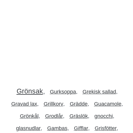
Grönsak
Gurksoppa
Grekisk sallad
Gravad lax
Grillkorv
Grädde
Guacamole
Grönkål
Grodlår
Gräslök
gnocchi
glasnudlar
Gambas
Gifflar
Grisfötter