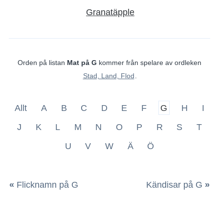
Granatäpple
Orden på listan
Mat på G
kommer från spelare av ordleken
Stad, Land, Flod
.
Allt
A
B
C
D
E
F
G
H
I
J
K
L
M
N
O
P
R
S
T
U
V
W
Ä
Ö
«
Flicknamn på G
Kändisar på G
»