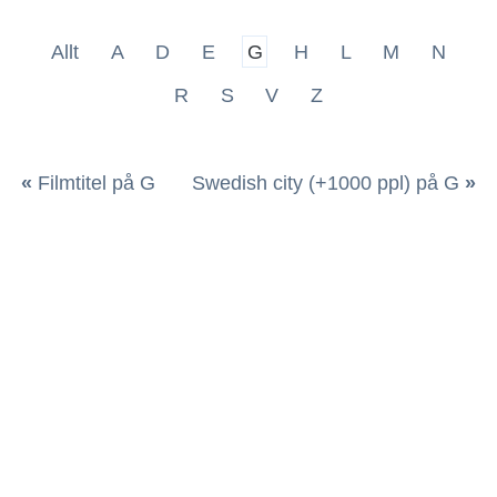
Allt
A
D
E
G
H
L
M
N
R
S
V
Z
«
Filmtitel på G
Swedish city (+1000 ppl) på G
»