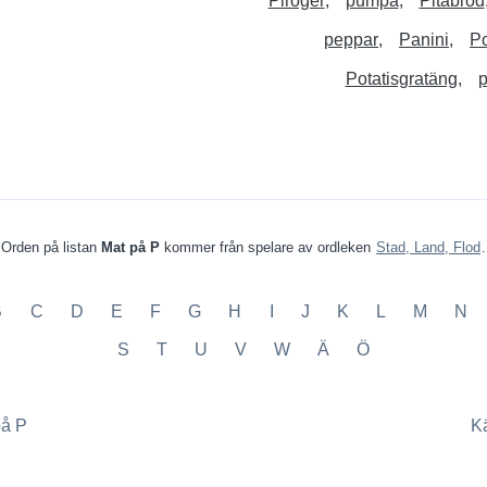
Piroger
pumpa
Pitabröd
peppar
Panini
Po
Potatisgratäng
p
Orden på listan
Mat på P
kommer från spelare av ordleken
Stad, Land, Flod
.
B
C
D
E
F
G
H
I
J
K
L
M
N
S
T
U
V
W
Ä
Ö
på P
K