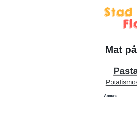
Mat på
Past
Potatismo
Annons