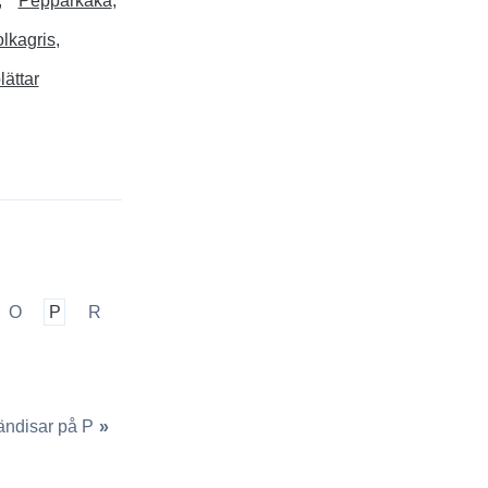
Pepparkaka
lkagris
lättar
O
P
R
ändisar på P
»