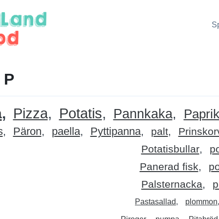
S
 P
a
Pizza
Potatis
Pannkaka
Papri
s
Päron
paella
Pyttipanna
palt
Prinskor
Potatisbullar
p
Panerad fisk
p
Palsternacka
p
Pastasallad
plommon