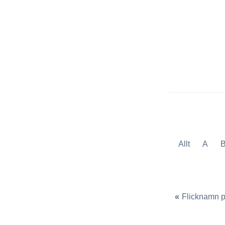
Allt
A
«
Flicknamn 