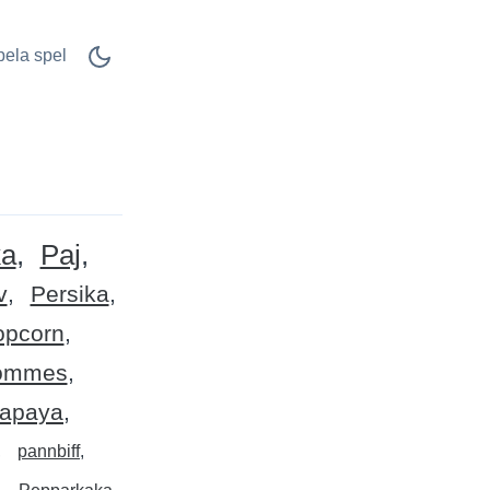
pela spel
ka
Paj
v
Persika
opcorn
ommes
apaya
pannbiff