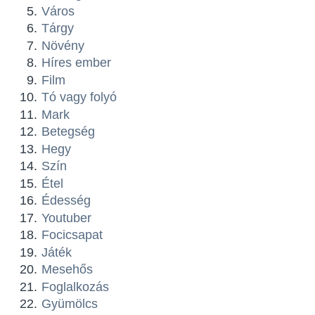
Város
Tárgy
Növény
Híres ember
Film
Tó vagy folyó
Mark
Betegség
Hegy
Szín
Étel
Édesség
Youtuber
Focicsapat
Játék
Mesehős
Foglalkozás
Gyümölcs