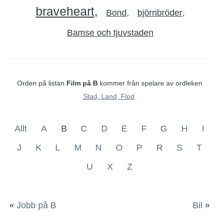
braveheart
Bond
björnbröder
Bamse och tjuvstaden
Orden på listan
Film på B
kommer från spelare av ordleken
Stad, Land, Flod
.
Allt
A
B
C
D
E
F
G
H
I
J
K
L
M
N
O
P
R
S
T
U
X
Z
«
Jobb på B
Bil
»