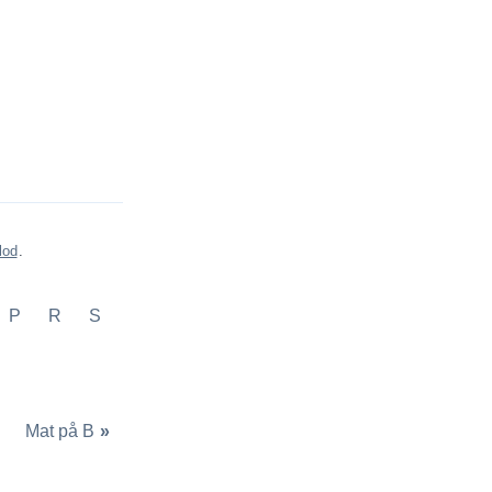
lod
.
P
R
S
Mat på B
»