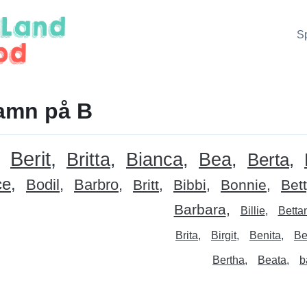
S
amn på B
Berit
Britta
Bianca
Bea
Berta
ce
Bodil
Barbro
Britt
Bibbi
Bonnie
Bet
Barbara
Billie
Betta
Brita
Birgit
Benita
Be
Bertha
Beata
b