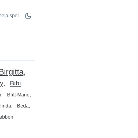
pela spel
Birgitta
ty
Bibi
n
Britt-Marie
linda
Beda
abben