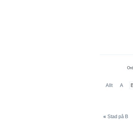
Ord
Allt
A
«
Stad på B