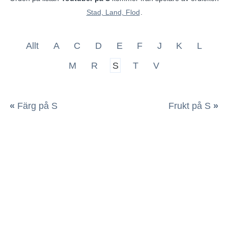
Stad, Land, Flod
.
Allt
A
C
D
E
F
J
K
L
M
R
S
T
V
«
Färg på S
Frukt på S
»