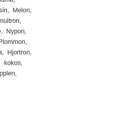
sin
Melon
multron
e
Nypon
Plommon
a
Hjortron
kokos
pplen