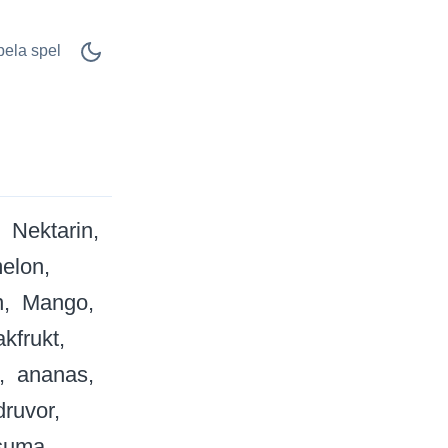
pela spel
Nektarin
melon
n
Mango
akfrukt
ananas
druvor
suma