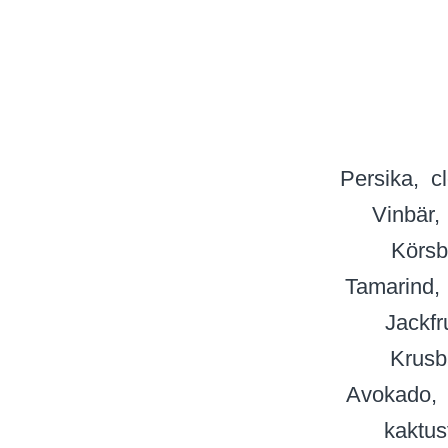
Persika
c
Vinbär
Körsb
Tamarind
Jackfr
Krusb
Avokado
kaktus