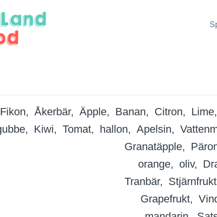
S
Fikon
Åkerbär
Äpple
Banan
Citron
Lime
gubbe
Kiwi
Tomat
hallon
Apelsin
Vatten
Granatäpple
Päro
orange
oliv
Dr
Tranbär
Stjärnfrukt
Grapefrukt
Vin
mandarin
Sat