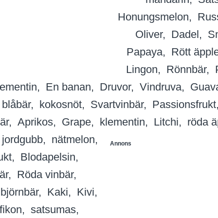
Honungsmelon
Rus
Oliver
Dadel
S
Papaya
Rött äppl
Lingon
Rönnbär
lementin
En banan
Druvor
Vindruva
Guav
blåbär
kokosnöt
Svartvinbär
Passionsfrukt
är
Aprikos
Grape
klementin
Litchi
röda ä
jordgubb
nätmelon
Annons
ukt
Blodapelsin
är
Röda vinbär
björnbär
Kaki
Kivi
fikon
satsumas