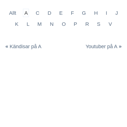
Allt
A
C
D
E
F
G
H
I
J
K
L
M
N
O
P
R
S
V
«
Kändisar på A
Youtuber på A
»